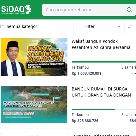
Cari program kebaikan
Semua kategori
Wakaf
Wakaf Bangun Pondok
Bangun
Pesantren Az Zahra Bersama
Pondok
Ustadz Abdul Somad
Pesantren
Az
Terkumpul
Sisa hari
Zahra
Rp 1.003.420.891
∞
Bersama
BANGUN
Ustadz
BANGUN RUMAH DI SURGA
RUMAH
Abdul
UNTUK ORANG TUA DENGAN
DI
WAKAF ATAS NAMA ORANG
Somad
SURGA
TUA
UNTUK
Terkumpul
Sisa hari
ORANG
Rp 825.388.726
584
TUA
Surgakan
DENGAN