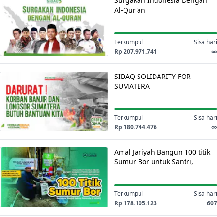
Surgakan Indonesia Dengan
Indonesia
WAKAF
Al-Qur'an
Dengan
ATAS
Al-
NAMA
Qur'an
Terkumpul
Sisa hari
ORANG
Rp 207.971.741
∞
TUA
SIDAQ
SIDAQ SOLIDARITY FOR
SOLIDARITY
SUMATERA
FOR
SUMATERA
Terkumpul
Sisa hari
Rp 180.744.476
∞
Amal
Amal Jariyah Bangun 100 titik
Jariyah
Sumur Bor untuk Santri,
Bangun
Jamaah Masjid & Masyarakat
100
titik
Terkumpul
Sisa hari
Sumur
Rp 178.105.123
607
Bor