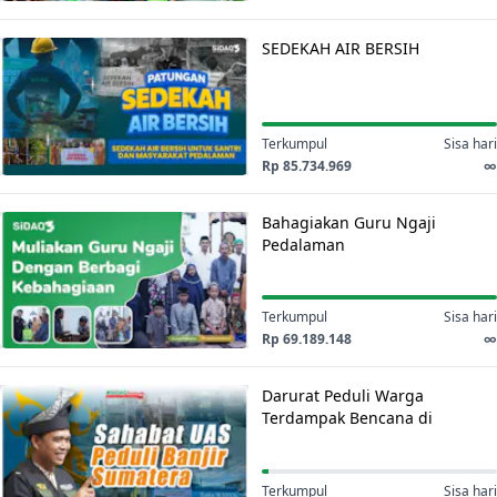
SEDEKAH
SEDEKAH AIR BERSIH
AIR
BERSIH
Terkumpul
Sisa hari
Rp 85.734.969
∞
Bahagiakan
Bahagiakan Guru Ngaji
Guru
Pedalaman
Ngaji
Pedalaman
Terkumpul
Sisa hari
Rp 69.189.148
∞
Darurat
Darurat Peduli Warga
Peduli
Terdampak Bencana di
Warga
Sumatera bersama Ustadz
Terdampak
Abdul Somad
Bencana
Terkumpul
Sisa hari