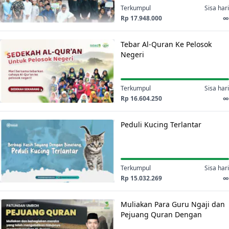
Berikan
Terkumpul
Sisa hari
Fasilitas
Rp 17.948.000
∞
Terbaik
Tebar
Untuk
Tebar Al-Quran Ke Pelosok
Al-
Santri
Negeri
Quran
Haffidz
Ke
Pelosok
Terkumpul
Sisa hari
Negeri
Rp 16.604.250
∞
Peduli
Peduli Kucing Terlantar
Kucing
Terlantar
Terkumpul
Sisa hari
Rp 15.032.269
∞
Muliakan
Muliakan Para Guru Ngaji dan
Para
Pejuang Quran Dengan
Guru
Berangkatkan Mereka Ke