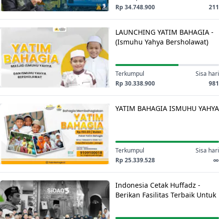
di
Rp 34.748.900
211
Sumatera
LAUNCHING
bersama
LAUNCHING YATIM BAHAGIA -
YATIM
Ustadz
(Ismuhu Yahya Bersholawat)
BAHAGIA
Abdul
-
Somad
(Ismuhu
Terkumpul
Sisa hari
Yahya
Rp 30.338.900
981
Bersholawat)
YATIM
YATIM BAHAGIA ISMUHU YAHYA
BAHAGIA
ISMUHU
YAHYA
Terkumpul
Sisa hari
Rp 25.339.528
∞
Indonesia
Indonesia Cetak Huffadz -
Cetak
Berikan Fasilitas Terbaik Untuk
Huffadz
Santri Haffidz
-