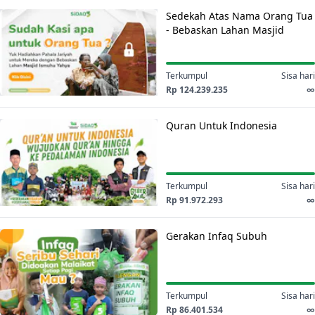
Sedekah
untuk
Sedekah Atas Nama Orang Tua
Atas
Santri,
- Bebaskan Lahan Masjid
Nama
Ismuhu Yahya
Jamaah
Orang
Masjid
Tua
Terkumpul
Sisa hari
&
-
Rp 124.239.235
∞
Masyarakat
Bebaskan
Quran
Lahan
Quran Untuk Indonesia
Untuk
Masjid
Indonesia
Ismuhu
Yahya
Terkumpul
Sisa hari
Rp 91.972.293
∞
Gerakan
Gerakan Infaq Subuh
Infaq
Subuh
Terkumpul
Sisa hari
Rp 86.401.534
∞