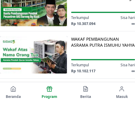
Pondok
Rizal
Pesantren
UAS
Terkumpul
Sisa hari
bersama
Rp 10.307.094
∞
Bang
WAKAF
Rizal
WAKAF PEMBANGUNAN
PEMBANGUNAN
ASRAMA PUTRA ISMUHU YAHYA
ASRAMA
PUTRA
ISMUHU
Terkumpul
Sisa hari
YAHYA
Rp 10.102.117
∞
Siapkan
Siapkan Istana di Surga Untuk
Istana
Orang Tua Tercinta. Melalui
di
Beranda
Program
Berita
Masuk
wakaf pembangunan Masjid
Surga
Rahmatan Lil ‘Alamin
Untuk
Terkumpul
Sisa hari
Orang
Rp 9.630.194
∞
Tua
Sedekah
Tercinta.
Sedekah Jumat