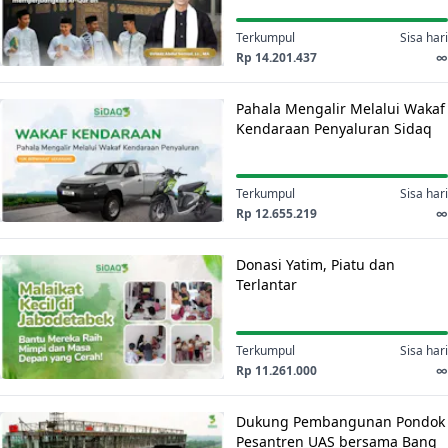
Ngaji
Baitullah
dan
Terkumpul
Sisa hari
Pejuang
Rp 14.201.437
∞
Quran
Pahala
Dengan
Pahala Mengalir Melalui Wakaf
Mengalir
Berangkatkan
Kendaraan Penyaluran Sidaq
Melalui
Mereka
Wakaf
Ke
Kendaraan
Terkumpul
Sisa hari
Baitullah
Penyaluran
Rp 12.655.219
∞
Sidaq
Donasi
Donasi Yatim, Piatu dan
Yatim,
Terlantar
Piatu
dan
Terlantar
Terkumpul
Sisa hari
Rp 11.261.000
∞
Dukung
Dukung Pembangunan Pondok
Pembangunan
Pesantren UAS bersama Bang